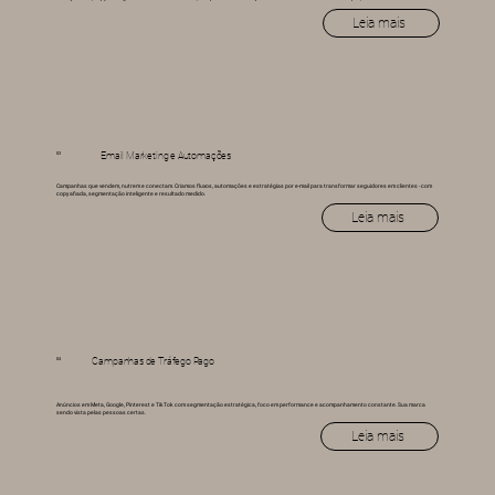
Leia mais
03
Email Marketing e Automações
Campanhas que vendem, nutrem e conectam. Criamos fluxos, automações e estratégias por e-mail para transformar seguidores em clientes - com
copy afiada, segmentação inteligente e resultado medido.
Leia mais
04
Campanhas de Tráfego Pago
Anúncios em Meta, Google, Pinterest e TikTok com segmentação estratégica, foco em performance e acompanhamento constante. Sua marca
sendo vista pelas pessoas certas.
Leia mais