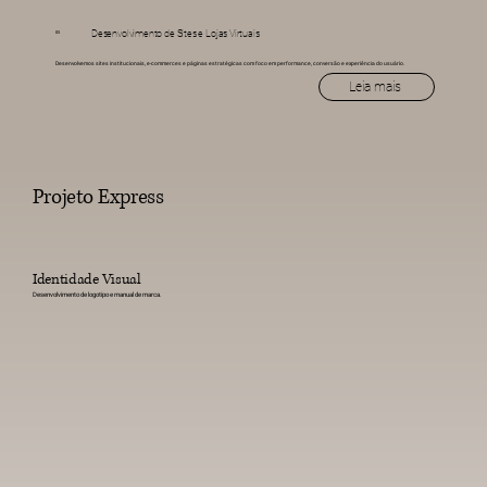
Desenvolvimento de Sites e Lojas Virtuais
05
Desenvolvemos sites institucionais, e-commerces e páginas estratégicas com foco em performance, conversão e experiência do usuário.
Leia mais
Projeto Express
Identidade Visual
Desenvolvimento de logotipo e manual de marca.