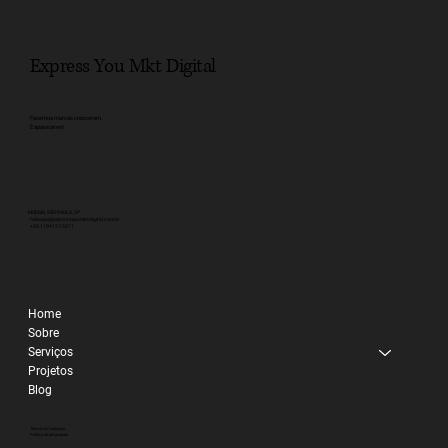
Express You Mkt Digital
Fazemos marcas crescerem.
E aparecerem.
MOEMA, SÃO PAULO, SP
faleaqui@expressyoumktdigital.com.br
+55 1194157-5211
Home
Sobre
Serviços
Projetos
Blog
Termos & Condiçoes
Política de privacidade