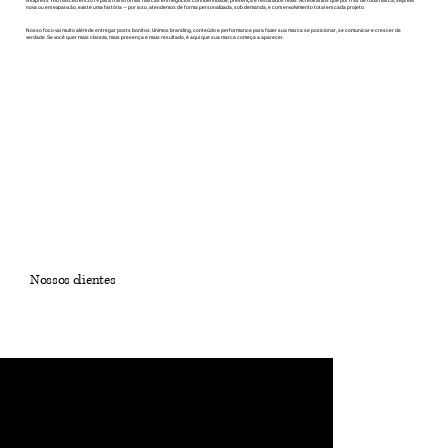
A Express You nasceu em 2019 para transformar marcas em negócios com identidade, presença e resultados reais. Acreditamos que por trás de toda marca, seja ela
nova ou em expansão, existe uma história — por isso, atendemos de forma personalizada, sob demanda, e com envolvimento total em cada projeto.
Nosso foco vai muito além de entregar posts bonitos. Unimos branding, conteúdo e performance para fazer sua marca se posicionar, se comunicar e crescer de
verdade. Se você quer mais clareza, mais presença e mais resultado, é aqui que sua marca começa a aparecer.
Nossos clientes