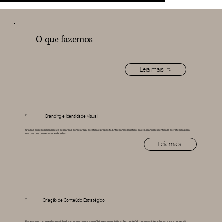
O que fazemos
Leia mais
01
Branding e Identidade Visual
Criação ou reposicionamento de marcas com clareza, estética e propósito. Entregamos logotipo, paleta, manual e identidade estratégica para
marcas que querem ser lembradas.
Leia mais
02
Criação de Conteúdo Estratégico
Planejamento, copy e design alinhados com sua marca, seu público e seus objetivos. Seu conteúdo com mais intenção, estética e conversão.