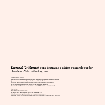
Essencial (2–3 horas)
: para destravar o básico e parar de perder
cliente no Whats/Instagram.
O que acontece na visita
Clareza rápida: como Instagram e WhatsApp influenciam a compra no seu tipo de negócio
Ajustes no essencial do perfil para facilitar a decisão do cliente
Padrão de atendimento: como responder rápido, com clareza e direcionamento
Como responder elogios e reclamações sem prejudicar a reputação
Alinhamento simples com a equipe: “como a gente fala” e “como a gente conduz”
Você sai com
Checklist “Perfil que Converte”
Scripts prontos de Whats/DM (respostas rápidas + CTA)
Lista de conteúdos (posts/stories) para movimentar a semana
Resultado esperado: mais pedidos, menos conversas perdidas e uma presença mais clara.