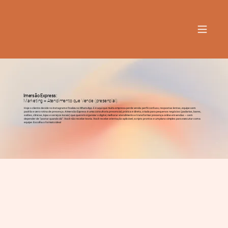
Imersão Express:
Marketing + Atendimento que Vende (presencial)
Hoje o cliente decide no Instagram e finaliza no WhatsApp. E é aqui que muita empresa perde venda: perfil confuso, respostas lentas, equipe sem
padrão e zero rotina de presença. A Imersão Express é uma consultoria presencial, prática e direta, criada para pequenos negócios (padarias, bares,
salões, clínicas, lojas e serviços locais) que querem organizar o digital, melhorar atendimento e transformar presença online em vendas — sem
depender de “postar quando dá”. Você não recebe teoria. Você recebe orientação aplicável, scripts prontos e um plano simples para executar com a
equipe. Escolha o formato ideal