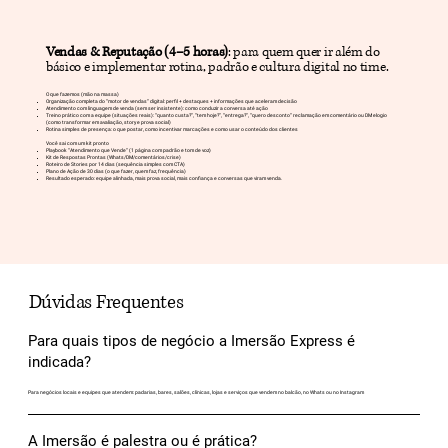
Vendas & Reputação (4–5 horas)
: para quem quer ir além do
básico e implementar rotina, padrão e cultura digital no time.
O que fazemos (mão na massa)
Organização completa do “motor de vendas” digital: perfil + destaques + informações que aceleram decisão
Atendimento com linguagem de venda (sem ser insistente): como conduzir a conversa até ação
Treino prático com a equipe (situações reais): “quanto custa?”, “tem hoje?”, “entrega?”, “quero desconto” reclamação em comentário ou DM elogio
(como transformar em avaliação, story e prova social)
Rotina simples de presença: o que postar, como incentivar marcações e como usar o conteúdo dos clientes
Você sai com um kit pronto
Playbook “Atendimento que Vende” (1 página com padrão e tom de voz)
Kit de Respostas Prontas (Whats/DM/comentários/crise)
Roteiro de Stories por 14 dias (sequência simples com CTA)
Plano de Ação de 30 dias (o que fazer, quem faz, frequência)
Resultado esperado: equipe alinhada, mais prova social, mais confiança e conversas que viram venda.
Dúvidas Frequentes
Para quais tipos de negócio a Imersão Express é
indicada?
Para negócios locais e equipes que atendem: padarias, bares, salões, clínicas, lojas e serviços que vendem no balcão, no Whats ou no Instagram
A Imersão é palestra ou é prática?