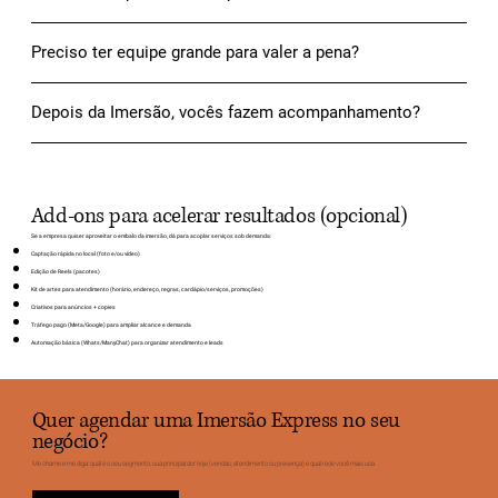
Preciso ter equipe grande para valer a pena?
Depois da Imersão, vocês fazem acompanhamento?
Add-ons para acelerar resultados (opcional)
Se a empresa quiser aproveitar o embalo da imersão, dá para acoplar serviços sob demanda:
Captação rápida no local (foto e/ou vídeo)
Edição de Reels (pacotes)
Kit de artes para atendimento (horário, endereço, regras, cardápio/serviços, promoções)
Criativos para anúncios + copies
Tráfego pago (Meta/Google) para ampliar alcance e demanda
Automação básica (Whats/ManyChat) para organizar atendimento e leads
Quer agendar uma Imersão Express no seu
negócio?
Me chame e me diga: qual é o seu segmento, sua principal dor hoje (vendas, atendimento ou presença) e qual rede você mais usa.