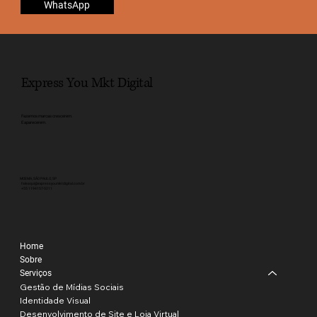
WhatsApp
Express You Mkt Digital
Fazemos marcas crescerem.
E aparecerem.
MOEMA, SÃO PAULO, SP
faleaqui@expressyoumktdigital.com.br
+55 1194157-5211
Home
Sobre
Serviços
Gestão de Mídias Sociais
Identidade Visual
Desenvolvimento de Site e Loja Virtual